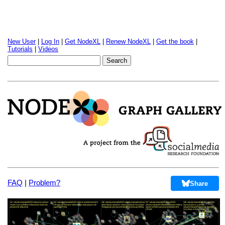
New User
|
Log In
|
Get NodeXL
|
Renew NodeXL
|
Get the book
|
Tutorials
|
Videos
FAQ
|
Problem?
Share