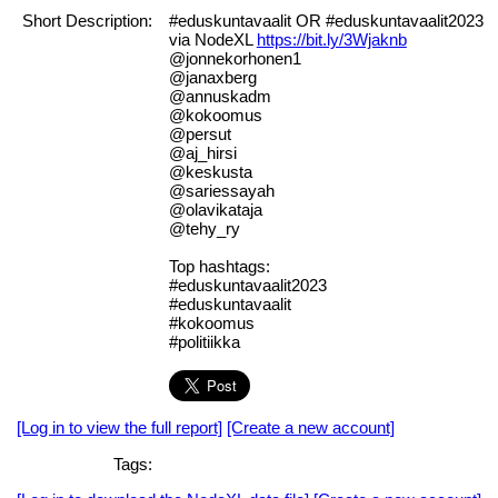
Short Description:
#eduskuntavaalit OR #eduskuntavaalit2023
via NodeXL
https://bit.ly/3Wjaknb
@jonnekorhonen1
@janaxberg
@annuskadm
@kokoomus
@persut
@aj_hirsi
@keskusta
@sariessayah
@olavikataja
@tehy_ry
Top hashtags:
#eduskuntavaalit2023
#eduskuntavaalit
#kokoomus
#politiikka
[Log in to view the full report]
[Create a new account]
Tags: